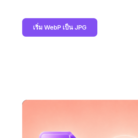
เริ่ม WebP เป็น JPG