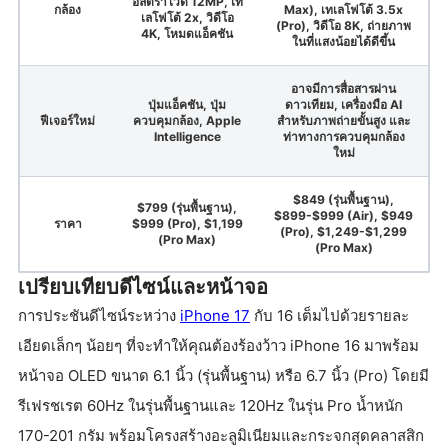
อัลตราไวด์ 12MP, เท
กล้อง
Max), เทเลโฟโต้ 3.5x
เลโฟโต้ 2x, วิดีโอ
(Pro), วิดีโอ 8K, ถ่ายภาพ
4K, โหมดแอ็คชัน
ในที่แสงน้อยได้ดีขึ้น
อาจมีการสื่อสารผ่าน
ปุ่มแอ็คชัน, ปุ่ม
ดาวเทียม, เครื่องมือ AI
ฟีเจอร์ใหม่
ควบคุมกล้อง, Apple
สำหรับภาพถ่ายขั้นสูง และ
Intelligence
ท่าทางการควบคุมกล้อง
ใหม่
$849 (รุ่นพื้นฐาน),
$799 (รุ่นพื้นฐาน),
$899-$999 (Air), $949
ราคา
$999 (Pro), $1,199
(Pro), $1,249-$1,299
(Pro Max)
(Pro Max)
เปรียบเทียบดีไซน์และหน้าจอ
การประชันดีไซน์ระหว่าง
iPhone 17
กับ 16 เต็มไปด้วยรายละ
เอียดเล็กๆ น้อยๆ ที่จะทำให้คุณต้องร้องว้าว iPhone 16 มาพร้อม
หน้าจอ OLED ขนาด 6.1 นิ้ว (รุ่นพื้นฐาน) หรือ 6.7 นิ้ว (Pro) โดยมี
รีเฟรชเรต 60Hz ในรุ่นพื้นฐานและ 120Hz ในรุ่น Pro น้ำหนัก
170-201 กรัม พร้อมโครงสร้างอะลูมิเนียมและกระจกสุดคลาสสิก